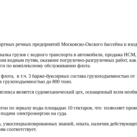
тных речных предприятий Московско-Окского бассейна и входи
валка грузов с водного транспорта в автомобили, продажа НСМ,
м водным путям, оказание погрузочно-разгрузочных работ, как в
луги по комплексному обслуживанию флота.
ота, в т.ч. 3 барже-буксирных состава грузоподъемностью от 1
в грузоподъемностью до 800 тонн.
мплекса является судомеханический цех, оснащенный всем необ
тон по зеркалу воды площадью 10 гектаров, что позволяет пров
подачи электроэнергии на суда.
а, узкоспециализированных знаний, опыта, наличия действующе
м соответствует.