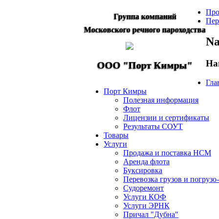
Про
Группа компаний
Пер
Московского речного пароходства
Na
На
ООО "Порт Кимры"
Гла
Порт Кимры
Полезная информация
Флот
Лицензии и сертификаты
Результаты СОУТ
Товары
Услуги
Продажа и поставка НСМ
Аренда флота
Буксировка
Перевозка грузов и погрузо
Судоремонт
Услуги КОФ
Услуги ЭРНК
Причал "Дубна"