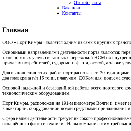
Отстой флота
Вакансии
Контакты
Главная
ООО «Порт Кимры» является одним из самых крупных транспор
Основными направлениями деятельности порта являются: пере
транспортных услуг, связанных с перевозкой НСМ по внутренни
причалах потребителей, судоремонт флота, отстой, а также ус
Для выполнения этих работ порт располагает 20 единицами фл
два плавкрана г/п 16 тонн, плавучим ДОКом для подъема судо
Основой надёжной и безаварийной работы всего портового ко
технологическим оборудованием.
Порт Кимры, расположен на 191-м километре Волги и имеет за
в акватории, оборудованной всеми средствами причаливания и 
Сфера нашей деятельности требует высокого профессионализм
оснащённого флота и техники. Наша компания этим требования